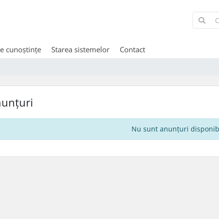
de cunoștințe
Starea sistemelor
Contact
unțuri
Nu sunt anunțuri disponib