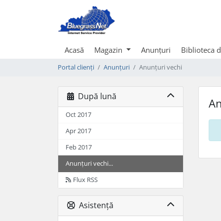
Acasă
Magazin
Anunțuri
Biblioteca 
Portal clienți
Anunțuri
Anunțuri vechi
După lună
An
Oct 2017
Apr 2017
Feb 2017
Anunțuri vechi...
Flux RSS
Asistență