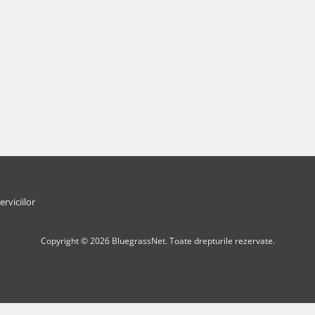
erviciilor
Copyright © 2026 BluegrassNet. Toate drepturile rezervate.