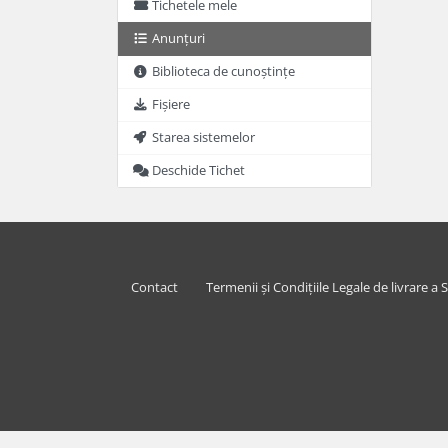
Tichetele mele
Anunțuri
Biblioteca de cunoștințe
Fișiere
Starea sistemelor
Deschide Tichet
Contact
Termenii și Condițiile Legale de livrare a S