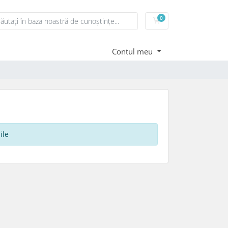
0
Coș de cumpărături
Contul meu
ile